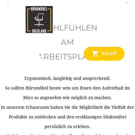
O
b
WOHLFÜHLEN
e
r
AM
l
SHOP
ARBEITSPLATZ
a
n
d
Ergonomisch, langlebig und ansprechend.
Ihr Spezialist für Büroausstattung im Tiroler Oberland
So sollten Büromöbel heute sein um Ihnen den Aufenthalt im
Büro so angenehm wie möglich zu machen.
In unserem Schauraum haben Sie die Möglichkeit die Vielfalt der
Produkte zu entdecken und den erstklassigen Sitzkomfort
persönlich zu erleben.