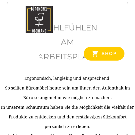
O
b
WOHLFÜHLEN
e
r
AM
l
SHOP
ARBEITSPLATZ
a
n
d
Ergonomisch, langlebig und ansprechend.
Ihr Spezialist für Büroausstattung im Tiroler Oberland
So sollten Büromöbel heute sein um Ihnen den Aufenthalt im
Büro so angenehm wie möglich zu machen.
In unserem Schauraum haben Sie die Möglichkeit die Vielfalt der
Produkte zu entdecken und den erstklassigen Sitzkomfort
persönlich zu erleben.