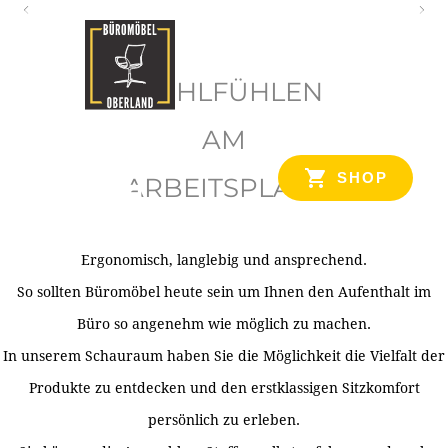
O
b
WOHLFÜHLEN
e
r
AM
l
SHOP
ARBEITSPLATZ
a
n
d
Ergonomisch, langlebig und ansprechend.
Ihr Spezialist für Büroausstattung im Tiroler Oberland
So sollten Büromöbel heute sein um Ihnen den Aufenthalt im
Büro so angenehm wie möglich zu machen.
In unserem Schauraum haben Sie die Möglichkeit die Vielfalt der
Produkte zu entdecken und den erstklassigen Sitzkomfort
persönlich zu erleben.