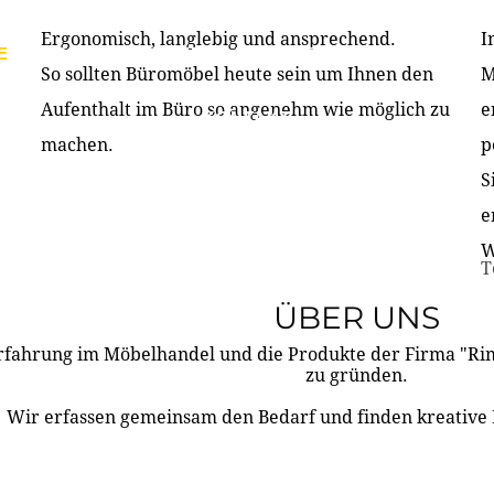
Ergonomisch, langlebig und ansprechend.
I
E
PRODUKTE
ÜBER UNS
PARTNER & REFERE
So sollten Büromöbel heute sein um Ihnen den
M
Aufenthalt im Büro so angenehm wie möglich zu
e
KONTAKT
machen.
p
S
e
W
T
ÜBER UNS
rfahrung im Möbelhandel und die Produkte der Firma "R
zu gründen.
Wir erfassen gemeinsam den Bedarf und finden kreative 