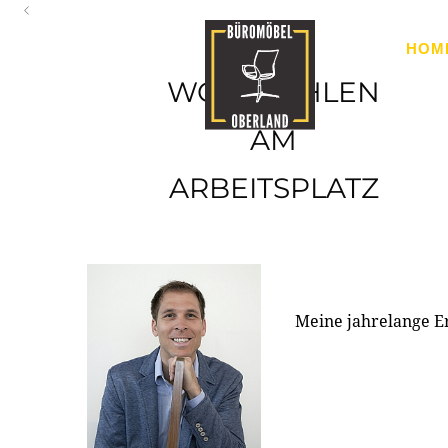
Oberland
HOM
Ihr Spezialist für Büroausstattung im Tiroler Oberland
WOHLFÜHLEN
AM
ARBEITSPLATZ
Meine jahrelange E