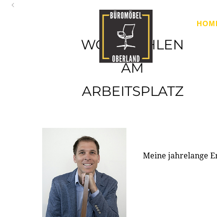
Oberland
HOM
Ihr Spezialist für Büroausstattung im Tiroler Oberland
WOHLFÜHLEN
AM
ARBEITSPLATZ
Meine jahrelange E