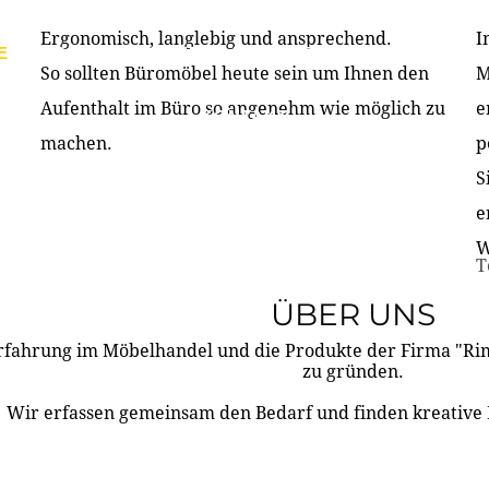
Ergonomisch, langlebig und ansprechend.
I
E
PRODUKTE
ÜBER UNS
PARTNER & REFERE
So sollten Büromöbel heute sein um Ihnen den
M
Aufenthalt im Büro so angenehm wie möglich zu
e
KONTAKT
machen.
p
S
e
W
T
ÜBER UNS
rfahrung im Möbelhandel und die Produkte der Firma "R
zu gründen.
Wir erfassen gemeinsam den Bedarf und finden kreative 