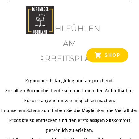
O
b
WOHLFÜHLEN
e
r
AM
l
SHOP
ARBEITSPLATZ
a
n
d
Ergonomisch, langlebig und ansprechend.
Ihr Spezialist für Büroausstattung im Tiroler Oberland
So sollten Büromöbel heute sein um Ihnen den Aufenthalt im
Büro so angenehm wie möglich zu machen.
In unserem Schauraum haben Sie die Möglichkeit die Vielfalt der
Produkte zu entdecken und den erstklassigen Sitzkomfort
persönlich zu erleben.