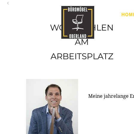
Oberland
HOM
Ihr Spezialist für Büroausstattung im Tiroler Oberland
WOHLFÜHLEN
AM
ARBEITSPLATZ
Meine jahrelange E