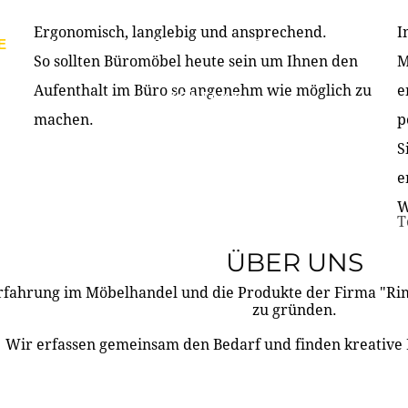
Ergonomisch, langlebig und ansprechend.
I
E
PRODUKTE
ÜBER UNS
PARTNER & REFERE
So sollten Büromöbel heute sein um Ihnen den
M
Aufenthalt im Büro so angenehm wie möglich zu
e
KONTAKT
machen.
p
S
e
W
T
ÜBER UNS
rfahrung im Möbelhandel und die Produkte der Firma "R
zu gründen.
Wir erfassen gemeinsam den Bedarf und finden kreative 