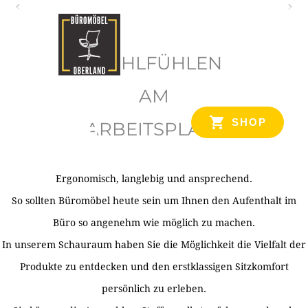
O
b
WOHLFÜHLEN
e
r
AM
l
SHOP
ARBEITSPLATZ
a
n
d
Ergonomisch, langlebig und ansprechend.
Ihr Spezialist für Büroausstattung im Tiroler Oberland
So sollten Büromöbel heute sein um Ihnen den Aufenthalt im
Büro so angenehm wie möglich zu machen.
In unserem Schauraum haben Sie die Möglichkeit die Vielfalt der
Produkte zu entdecken und den erstklassigen Sitzkomfort
persönlich zu erleben.