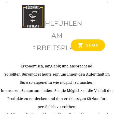
O
b
WOHLFÜHLEN
e
r
AM
l
SHOP
ARBEITSPLATZ
a
n
d
Ergonomisch, langlebig und ansprechend.
Ihr Spezialist für Büroausstattung im Tiroler Oberland
So sollten Büromöbel heute sein um Ihnen den Aufenthalt im
Büro so angenehm wie möglich zu machen.
In unserem Schauraum haben Sie die Möglichkeit die Vielfalt der
Produkte zu entdecken und den erstklassigen Sitzkomfort
persönlich zu erleben.