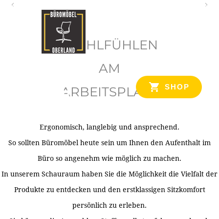
O
b
WOHLFÜHLEN
e
r
AM
l
SHOP
ARBEITSPLATZ
a
n
d
Ergonomisch, langlebig und ansprechend.
Ihr Spezialist für Büroausstattung im Tiroler Oberland
So sollten Büromöbel heute sein um Ihnen den Aufenthalt im
Büro so angenehm wie möglich zu machen.
In unserem Schauraum haben Sie die Möglichkeit die Vielfalt der
Produkte zu entdecken und den erstklassigen Sitzkomfort
persönlich zu erleben.