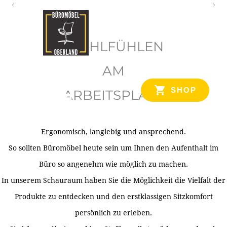
O
b
WOHLFÜHLEN
e
r
AM
l
SHOP
ARBEITSPLATZ
a
n
d
Ergonomisch, langlebig und ansprechend.
Ihr Spezialist für Büroausstattung im Tiroler Oberland
So sollten Büromöbel heute sein um Ihnen den Aufenthalt im
Büro so angenehm wie möglich zu machen.
In unserem Schauraum haben Sie die Möglichkeit die Vielfalt der
Produkte zu entdecken und den erstklassigen Sitzkomfort
persönlich zu erleben.