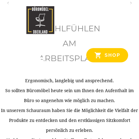
O
b
WOHLFÜHLEN
e
r
AM
l
SHOP
ARBEITSPLATZ
a
n
d
Ergonomisch, langlebig und ansprechend.
Ihr Spezialist für Büroausstattung im Tiroler Oberland
So sollten Büromöbel heute sein um Ihnen den Aufenthalt im
Büro so angenehm wie möglich zu machen.
In unserem Schauraum haben Sie die Möglichkeit die Vielfalt der
Produkte zu entdecken und den erstklassigen Sitzkomfort
persönlich zu erleben.