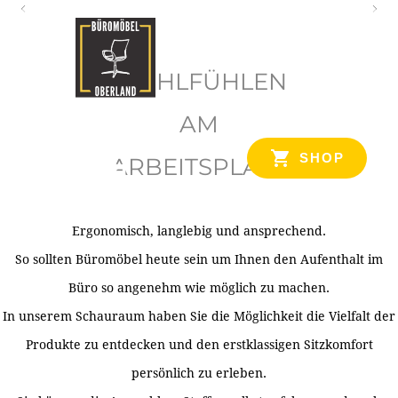
O
b
WOHLFÜHLEN
e
r
AM
l
SHOP
ARBEITSPLATZ
a
n
d
Ergonomisch, langlebig und ansprechend.
Ihr Spezialist für Büroausstattung im Tiroler Oberland
So sollten Büromöbel heute sein um Ihnen den Aufenthalt im
Büro so angenehm wie möglich zu machen.
In unserem Schauraum haben Sie die Möglichkeit die Vielfalt der
Produkte zu entdecken und den erstklassigen Sitzkomfort
persönlich zu erleben.