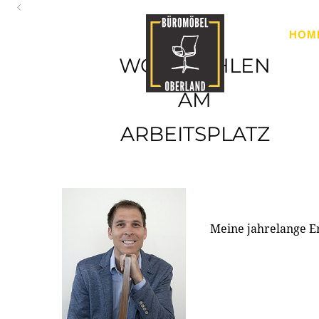
Oberland
HOM
Ihr Spezialist für Büroausstattung im Tiroler Oberland
WOHLFÜHLEN
AM
ARBEITSPLATZ
Meine jahrelange E