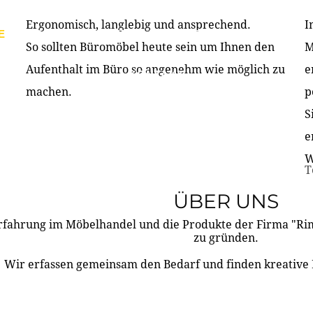
Ergonomisch, langlebig und ansprechend.
I
E
PRODUKTE
ÜBER UNS
PARTNER & REFERE
So sollten Büromöbel heute sein um Ihnen den
M
Aufenthalt im Büro so angenehm wie möglich zu
e
KONTAKT
machen.
p
S
e
W
T
ÜBER UNS
rfahrung im Möbelhandel und die Produkte der Firma "R
zu gründen.
Wir erfassen gemeinsam den Bedarf und finden kreative 