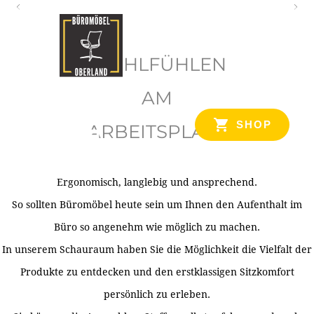
O
b
WOHLFÜHLEN
e
r
AM
l
SHOP
ARBEITSPLATZ
a
n
d
Ergonomisch, langlebig und ansprechend.
Ihr Spezialist für Büroausstattung im Tiroler Oberland
So sollten Büromöbel heute sein um Ihnen den Aufenthalt im
Büro so angenehm wie möglich zu machen.
In unserem Schauraum haben Sie die Möglichkeit die Vielfalt der
Produkte zu entdecken und den erstklassigen Sitzkomfort
persönlich zu erleben.