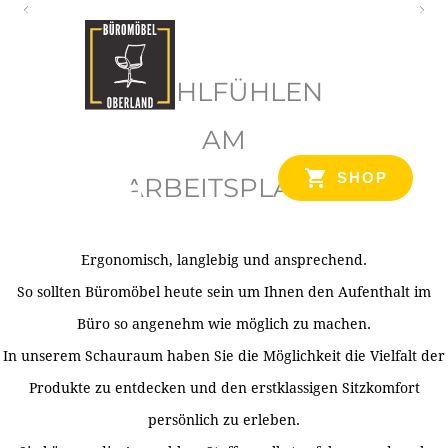
O
b
WOHLFÜHLEN
e
r
AM
l
SHOP
ARBEITSPLATZ
a
n
d
Ergonomisch, langlebig und ansprechend.
Ihr Spezialist für Büroausstattung im Tiroler Oberland
So sollten Büromöbel heute sein um Ihnen den Aufenthalt im
Büro so angenehm wie möglich zu machen.
In unserem Schauraum haben Sie die Möglichkeit die Vielfalt der
Produkte zu entdecken und den erstklassigen Sitzkomfort
persönlich zu erleben.