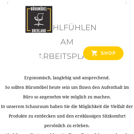
O
b
WOHLFÜHLEN
e
r
AM
l
SHOP
ARBEITSPLATZ
a
n
d
Ergonomisch, langlebig und ansprechend.
Ihr Spezialist für Büroausstattung im Tiroler Oberland
So sollten Büromöbel heute sein um Ihnen den Aufenthalt im
Büro so angenehm wie möglich zu machen.
In unserem Schauraum haben Sie die Möglichkeit die Vielfalt der
Produkte zu entdecken und den erstklassigen Sitzkomfort
persönlich zu erleben.