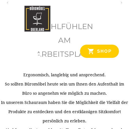
O
b
WOHLFÜHLEN
e
r
AM
l
SHOP
ARBEITSPLATZ
a
n
d
Ergonomisch, langlebig und ansprechend.
Ihr Spezialist für Büroausstattung im Tiroler Oberland
So sollten Büromöbel heute sein um Ihnen den Aufenthalt im
Büro so angenehm wie möglich zu machen.
In unserem Schauraum haben Sie die Möglichkeit die Vielfalt der
Produkte zu entdecken und den erstklassigen Sitzkomfort
persönlich zu erleben.