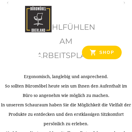
O
b
WOHLFÜHLEN
e
r
AM
l
SHOP
ARBEITSPLATZ
a
n
d
Ergonomisch, langlebig und ansprechend.
Ihr Spezialist für Büroausstattung im Tiroler Oberland
So sollten Büromöbel heute sein um Ihnen den Aufenthalt im
Büro so angenehm wie möglich zu machen.
In unserem Schauraum haben Sie die Möglichkeit die Vielfalt der
Produkte zu entdecken und den erstklassigen Sitzkomfort
persönlich zu erleben.