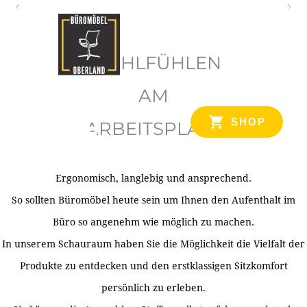
O
b
WOHLFÜHLEN
e
r
AM
l
SHOP
ARBEITSPLATZ
a
n
d
Ergonomisch, langlebig und ansprechend.
Ihr Spezialist für Büroausstattung im Tiroler Oberland
So sollten Büromöbel heute sein um Ihnen den Aufenthalt im
Büro so angenehm wie möglich zu machen.
In unserem Schauraum haben Sie die Möglichkeit die Vielfalt der
Produkte zu entdecken und den erstklassigen Sitzkomfort
persönlich zu erleben.