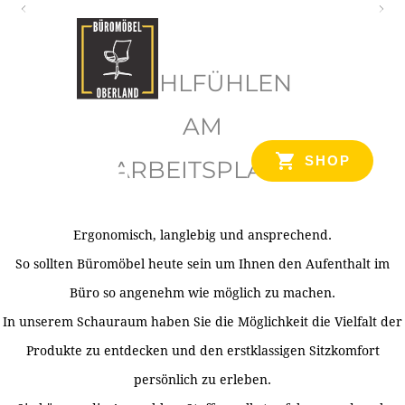
O
b
WOHLFÜHLEN
e
r
AM
l
SHOP
ARBEITSPLATZ
a
n
d
Ergonomisch, langlebig und ansprechend.
Ihr Spezialist für Büroausstattung im Tiroler Oberland
So sollten Büromöbel heute sein um Ihnen den Aufenthalt im
Büro so angenehm wie möglich zu machen.
In unserem Schauraum haben Sie die Möglichkeit die Vielfalt der
Produkte zu entdecken und den erstklassigen Sitzkomfort
persönlich zu erleben.