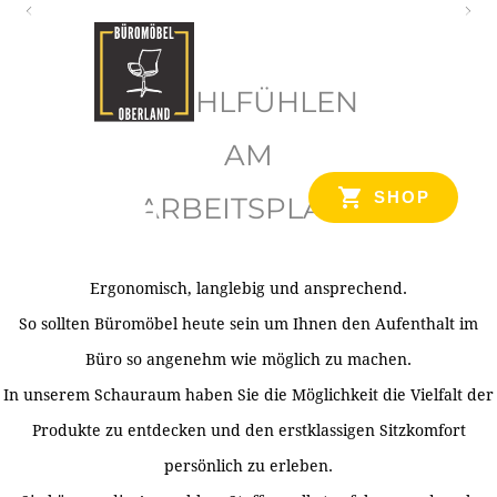
O
b
WOHLFÜHLEN
e
r
AM
l
SHOP
ARBEITSPLATZ
a
n
d
Ergonomisch, langlebig und ansprechend.
Ihr Spezialist für Büroausstattung im Tiroler Oberland
So sollten Büromöbel heute sein um Ihnen den Aufenthalt im
Büro so angenehm wie möglich zu machen.
In unserem Schauraum haben Sie die Möglichkeit die Vielfalt der
Produkte zu entdecken und den erstklassigen Sitzkomfort
persönlich zu erleben.