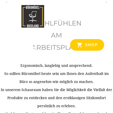
O
b
WOHLFÜHLEN
e
r
AM
l
SHOP
ARBEITSPLATZ
a
n
d
Ergonomisch, langlebig und ansprechend.
Ihr Spezialist für Büroausstattung im Tiroler Oberland
So sollten Büromöbel heute sein um Ihnen den Aufenthalt im
Büro so angenehm wie möglich zu machen.
In unserem Schauraum haben Sie die Möglichkeit die Vielfalt der
Produkte zu entdecken und den erstklassigen Sitzkomfort
persönlich zu erleben.