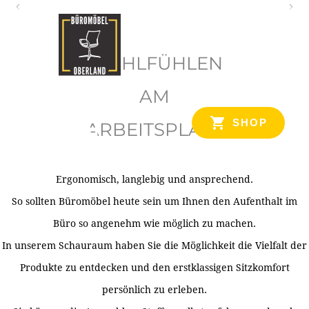
O
b
WOHLFÜHLEN
e
r
AM
l
SHOP
ARBEITSPLATZ
a
n
d
Ergonomisch, langlebig und ansprechend.
Ihr Spezialist für Büroausstattung im Tiroler Oberland
So sollten Büromöbel heute sein um Ihnen den Aufenthalt im
Büro so angenehm wie möglich zu machen.
In unserem Schauraum haben Sie die Möglichkeit die Vielfalt der
Produkte zu entdecken und den erstklassigen Sitzkomfort
persönlich zu erleben.