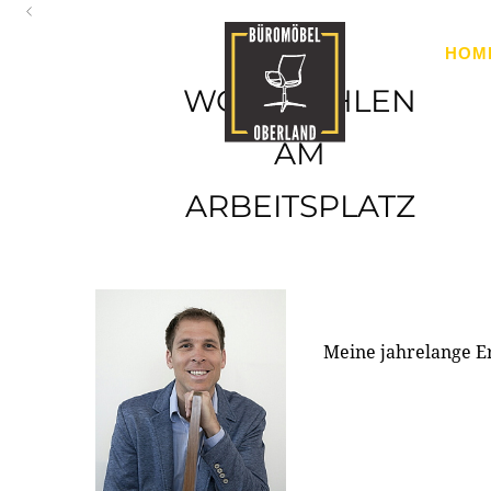
Oberland
HOM
Ihr Spezialist für Büroausstattung im Tiroler Oberland
WOHLFÜHLEN
AM
ARBEITSPLATZ
Meine jahrelange E