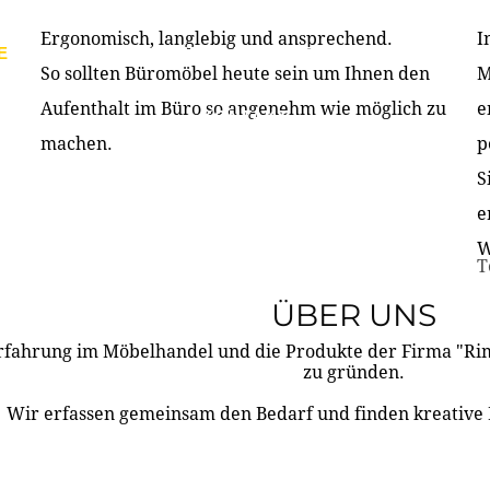
Ergonomisch, langlebig und ansprechend.
I
E
PRODUKTE
ÜBER UNS
PARTNER & REFERE
So sollten Büromöbel heute sein um Ihnen den
M
Aufenthalt im Büro so angenehm wie möglich zu
e
KONTAKT
machen.
p
S
e
W
T
ÜBER UNS
rfahrung im Möbelhandel und die Produkte der Firma "R
zu gründen.
Wir erfassen gemeinsam den Bedarf und finden kreative 