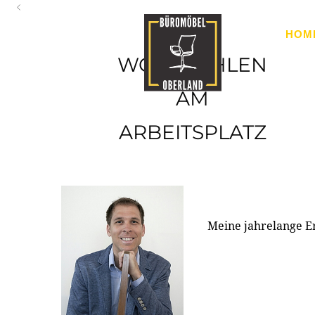
Oberland
HOM
Ihr Spezialist für Büroausstattung im Tiroler Oberland
WOHLFÜHLEN
AM
ARBEITSPLATZ
Meine jahrelange E