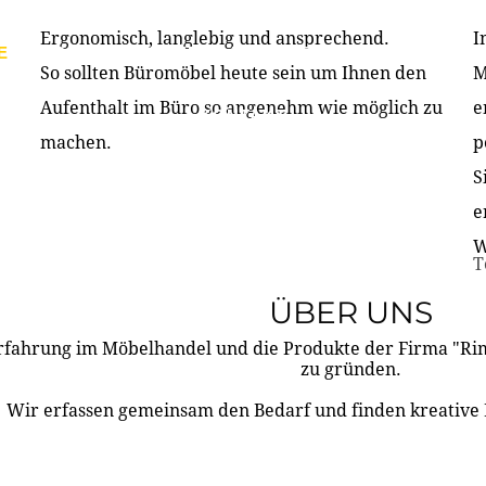
Ergonomisch, langlebig und ansprechend.
I
E
PRODUKTE
ÜBER UNS
PARTNER & REFERE
So sollten Büromöbel heute sein um Ihnen den
M
Aufenthalt im Büro so angenehm wie möglich zu
e
KONTAKT
machen.
p
S
e
W
T
ÜBER UNS
rfahrung im Möbelhandel und die Produkte der Firma "R
zu gründen.
Wir erfassen gemeinsam den Bedarf und finden kreative 