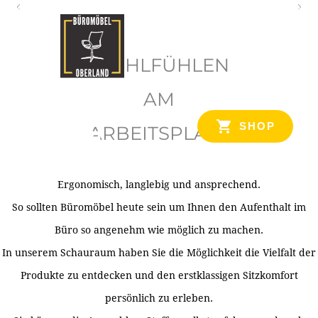
O
b
WOHLFÜHLEN
e
r
AM
l
SHOP
ARBEITSPLATZ
a
n
d
Ergonomisch, langlebig und ansprechend.
Ihr Spezialist für Büroausstattung im Tiroler Oberland
So sollten Büromöbel heute sein um Ihnen den Aufenthalt im
Büro so angenehm wie möglich zu machen.
In unserem Schauraum haben Sie die Möglichkeit die Vielfalt der
Produkte zu entdecken und den erstklassigen Sitzkomfort
persönlich zu erleben.