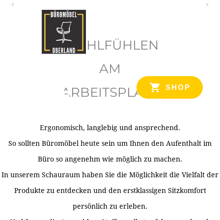
O
b
WOHLFÜHLEN
e
r
AM
l
SHOP
ARBEITSPLATZ
a
n
d
Ergonomisch, langlebig und ansprechend.
Ihr Spezialist für Büroausstattung im Tiroler Oberland
So sollten Büromöbel heute sein um Ihnen den Aufenthalt im
Büro so angenehm wie möglich zu machen.
In unserem Schauraum haben Sie die Möglichkeit die Vielfalt der
Produkte zu entdecken und den erstklassigen Sitzkomfort
persönlich zu erleben.