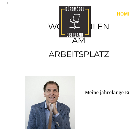
Oberland
HOM
Ihr Spezialist für Büroausstattung im Tiroler Oberland
WOHLFÜHLEN
AM
ARBEITSPLATZ
Meine jahrelange E