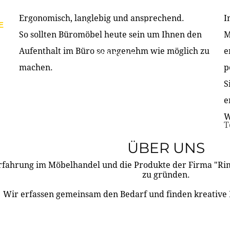
Ergonomisch, langlebig und ansprechend.
I
E
PRODUKTE
ÜBER UNS
PARTNER & REFERE
So sollten Büromöbel heute sein um Ihnen den
M
Aufenthalt im Büro so angenehm wie möglich zu
e
KONTAKT
machen.
p
S
e
W
T
ÜBER UNS
rfahrung im Möbelhandel und die Produkte der Firma "R
zu gründen.
Wir erfassen gemeinsam den Bedarf und finden kreative 