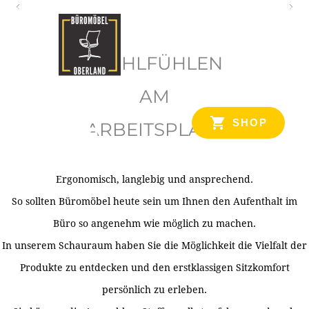
O
b
WOHLFÜHLEN
e
r
AM
l
SHOP
ARBEITSPLATZ
a
n
d
Ergonomisch, langlebig und ansprechend.
Ihr Spezialist für Büroausstattung im Tiroler Oberland
So sollten Büromöbel heute sein um Ihnen den Aufenthalt im
Büro so angenehm wie möglich zu machen.
In unserem Schauraum haben Sie die Möglichkeit die Vielfalt der
Produkte zu entdecken und den erstklassigen Sitzkomfort
persönlich zu erleben.