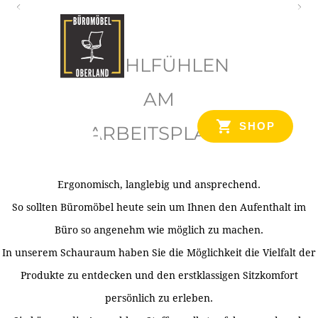
O
b
WOHLFÜHLEN
e
r
AM
l
SHOP
ARBEITSPLATZ
a
n
d
Ergonomisch, langlebig und ansprechend.
Ihr Spezialist für Büroausstattung im Tiroler Oberland
So sollten Büromöbel heute sein um Ihnen den Aufenthalt im
Büro so angenehm wie möglich zu machen.
In unserem Schauraum haben Sie die Möglichkeit die Vielfalt der
Produkte zu entdecken und den erstklassigen Sitzkomfort
persönlich zu erleben.