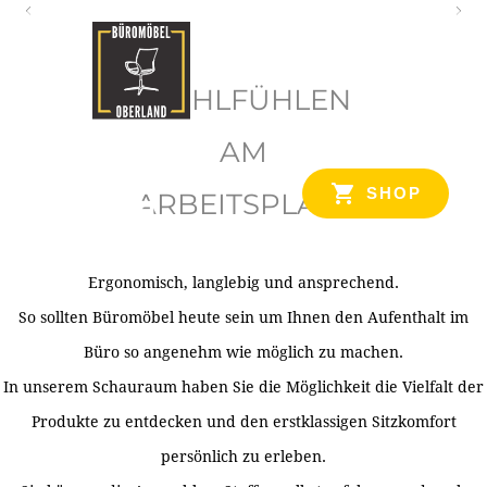
O
b
WOHLFÜHLEN
e
r
AM
l
SHOP
ARBEITSPLATZ
a
n
d
Ergonomisch, langlebig und ansprechend.
Ihr Spezialist für Büroausstattung im Tiroler Oberland
So sollten Büromöbel heute sein um Ihnen den Aufenthalt im
Büro so angenehm wie möglich zu machen.
In unserem Schauraum haben Sie die Möglichkeit die Vielfalt der
Produkte zu entdecken und den erstklassigen Sitzkomfort
persönlich zu erleben.