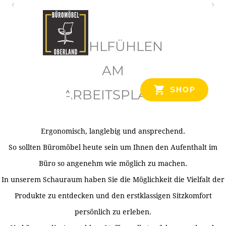
O
b
WOHLFÜHLEN
e
r
AM
l
SHOP
ARBEITSPLATZ
a
n
d
Ergonomisch, langlebig und ansprechend.
Ihr Spezialist für Büroausstattung im Tiroler Oberland
So sollten Büromöbel heute sein um Ihnen den Aufenthalt im
Büro so angenehm wie möglich zu machen.
In unserem Schauraum haben Sie die Möglichkeit die Vielfalt der
Produkte zu entdecken und den erstklassigen Sitzkomfort
persönlich zu erleben.