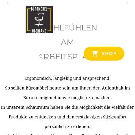
O
b
WOHLFÜHLEN
e
r
AM
l
SHOP
ARBEITSPLATZ
a
n
d
Ergonomisch, langlebig und ansprechend.
Ihr Spezialist für Büroausstattung im Tiroler Oberland
So sollten Büromöbel heute sein um Ihnen den Aufenthalt im
Büro so angenehm wie möglich zu machen.
In unserem Schauraum haben Sie die Möglichkeit die Vielfalt der
Produkte zu entdecken und den erstklassigen Sitzkomfort
persönlich zu erleben.