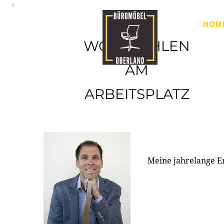
Oberland
HOM
Ihr Spezialist für Büroausstattung im Tiroler Oberland
WOHLFÜHLEN
AM
ARBEITSPLATZ
Meine jahrelange E