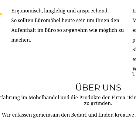
Ergonomisch, langlebig und ansprechend.
I
E
PRODUKTE
ÜBER UNS
PARTNER & REFERE
So sollten Büromöbel heute sein um Ihnen den
M
Aufenthalt im Büro so angenehm wie möglich zu
e
KONTAKT
machen.
p
S
e
W
T
ÜBER UNS
rfahrung im Möbelhandel und die Produkte der Firma "R
zu gründen.
Wir erfassen gemeinsam den Bedarf und finden kreative 