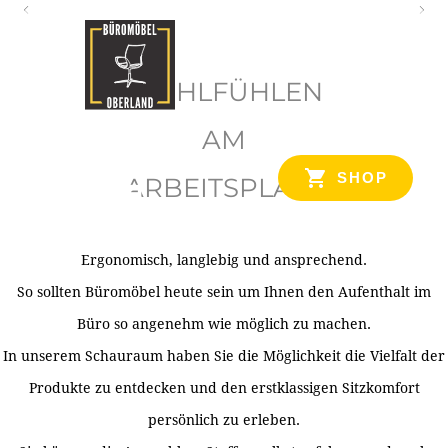
O
b
WOHLFÜHLEN
e
r
AM
l
SHOP
ARBEITSPLATZ
a
n
d
Ergonomisch, langlebig und ansprechend.
Ihr Spezialist für Büroausstattung im Tiroler Oberland
So sollten Büromöbel heute sein um Ihnen den Aufenthalt im
Büro so angenehm wie möglich zu machen.
In unserem Schauraum haben Sie die Möglichkeit die Vielfalt der
Produkte zu entdecken und den erstklassigen Sitzkomfort
persönlich zu erleben.