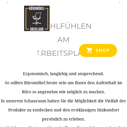
O
b
WOHLFÜHLEN
e
r
AM
l
SHOP
ARBEITSPLATZ
a
n
d
Ergonomisch, langlebig und ansprechend.
Ihr Spezialist für Büroausstattung im Tiroler Oberland
So sollten Büromöbel heute sein um Ihnen den Aufenthalt im
Büro so angenehm wie möglich zu machen.
In unserem Schauraum haben Sie die Möglichkeit die Vielfalt der
Produkte zu entdecken und den erstklassigen Sitzkomfort
persönlich zu erleben.