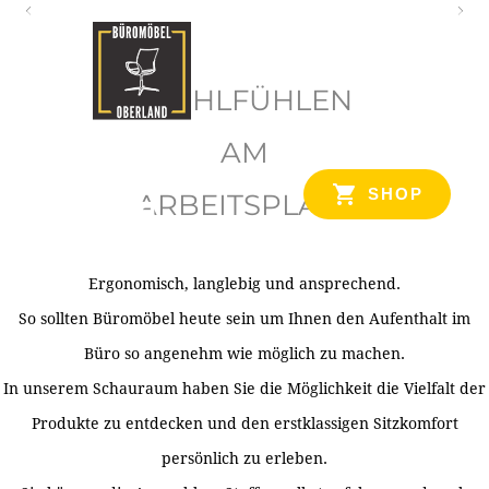
O
b
WOHLFÜHLEN
e
r
AM
l
SHOP
ARBEITSPLATZ
a
n
d
Ergonomisch, langlebig und ansprechend.
Ihr Spezialist für Büroausstattung im Tiroler Oberland
So sollten Büromöbel heute sein um Ihnen den Aufenthalt im
Büro so angenehm wie möglich zu machen.
In unserem Schauraum haben Sie die Möglichkeit die Vielfalt der
Produkte zu entdecken und den erstklassigen Sitzkomfort
persönlich zu erleben.