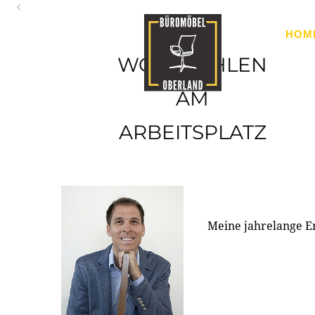
Oberland
HOM
Ihr Spezialist für Büroausstattung im Tiroler Oberland
WOHLFÜHLEN
AM
ARBEITSPLATZ
Meine jahrelange E