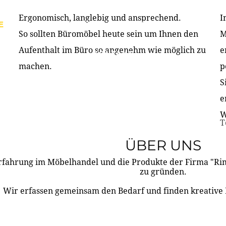
Ergonomisch, langlebig und ansprechend.
I
E
PRODUKTE
ÜBER UNS
PARTNER & REFERE
So sollten Büromöbel heute sein um Ihnen den
M
Aufenthalt im Büro so angenehm wie möglich zu
e
KONTAKT
machen.
p
S
e
W
T
ÜBER UNS
rfahrung im Möbelhandel und die Produkte der Firma "R
zu gründen.
Wir erfassen gemeinsam den Bedarf und finden kreative 