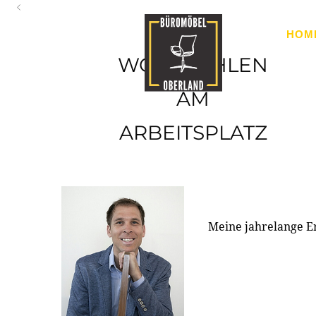
Oberland
HOM
Ihr Spezialist für Büroausstattung im Tiroler Oberland
WOHLFÜHLEN
AM
ARBEITSPLATZ
Meine jahrelange E