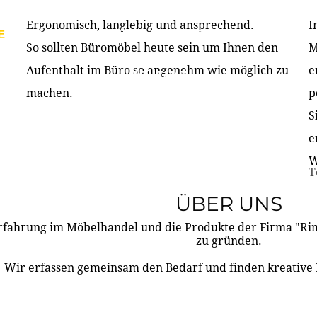
Ergonomisch, langlebig und ansprechend.
I
E
PRODUKTE
ÜBER UNS
PARTNER & REFERE
So sollten Büromöbel heute sein um Ihnen den
M
Aufenthalt im Büro so angenehm wie möglich zu
e
KONTAKT
machen.
p
S
e
W
T
ÜBER UNS
rfahrung im Möbelhandel und die Produkte der Firma "R
zu gründen.
Wir erfassen gemeinsam den Bedarf und finden kreative 