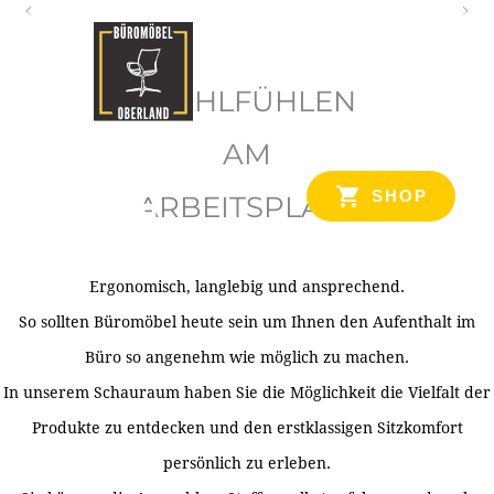
O
b
WOHLFÜHLEN
e
r
AM
l
SHOP
ARBEITSPLATZ
a
n
d
Ergonomisch, langlebig und ansprechend.
Ihr Spezialist für Büroausstattung im Tiroler Oberland
So sollten Büromöbel heute sein um Ihnen den Aufenthalt im
Büro so angenehm wie möglich zu machen.
In unserem Schauraum haben Sie die Möglichkeit die Vielfalt der
Produkte zu entdecken und den erstklassigen Sitzkomfort
persönlich zu erleben.