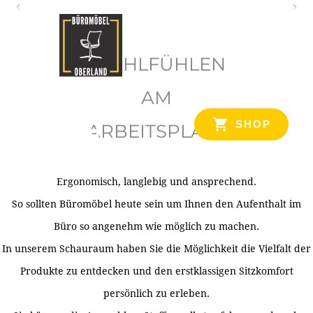
O
b
WOHLFÜHLEN
e
r
AM
l
SHOP
ARBEITSPLATZ
a
n
d
Ergonomisch, langlebig und ansprechend.
Ihr Spezialist für Büroausstattung im Tiroler Oberland
So sollten Büromöbel heute sein um Ihnen den Aufenthalt im
Büro so angenehm wie möglich zu machen.
In unserem Schauraum haben Sie die Möglichkeit die Vielfalt der
Produkte zu entdecken und den erstklassigen Sitzkomfort
persönlich zu erleben.