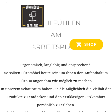
O
b
WOHLFÜHLEN
e
r
AM
l
SHOP
ARBEITSPLATZ
a
n
d
Ergonomisch, langlebig und ansprechend.
Ihr Spezialist für Büroausstattung im Tiroler Oberland
So sollten Büromöbel heute sein um Ihnen den Aufenthalt im
Büro so angenehm wie möglich zu machen.
In unserem Schauraum haben Sie die Möglichkeit die Vielfalt der
Produkte zu entdecken und den erstklassigen Sitzkomfort
persönlich zu erleben.