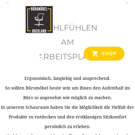
O
b
WOHLFÜHLEN
e
r
AM
l
SHOP
ARBEITSPLATZ
a
n
d
Ergonomisch, langlebig und ansprechend.
Ihr Spezialist für Büroausstattung im Tiroler Oberland
So sollten Büromöbel heute sein um Ihnen den Aufenthalt im
Büro so angenehm wie möglich zu machen.
In unserem Schauraum haben Sie die Möglichkeit die Vielfalt der
Produkte zu entdecken und den erstklassigen Sitzkomfort
persönlich zu erleben.