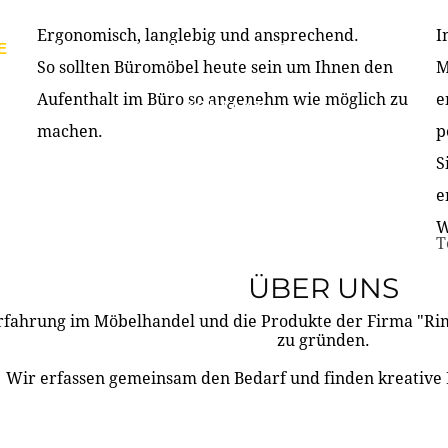
Ergonomisch, langlebig und ansprechend.
I
E
PRODUKTE
ÜBER UNS
PARTNER & REFERE
So sollten Büromöbel heute sein um Ihnen den
M
Aufenthalt im Büro so angenehm wie möglich zu
e
KONTAKT
machen.
p
S
e
W
T
ÜBER UNS
rfahrung im Möbelhandel und die Produkte der Firma "R
zu gründen.
Wir erfassen gemeinsam den Bedarf und finden kreative 