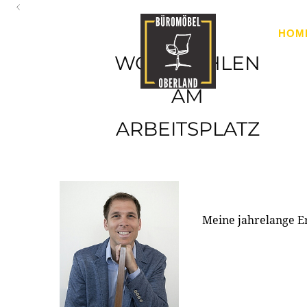
Oberland
HOM
Ihr Spezialist für Büroausstattung im Tiroler Oberland
WOHLFÜHLEN
AM
ARBEITSPLATZ
Meine jahrelange E