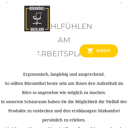
O
b
WOHLFÜHLEN
e
r
AM
l
SHOP
ARBEITSPLATZ
a
n
d
Ergonomisch, langlebig und ansprechend.
Ihr Spezialist für Büroausstattung im Tiroler Oberland
So sollten Büromöbel heute sein um Ihnen den Aufenthalt im
Büro so angenehm wie möglich zu machen.
In unserem Schauraum haben Sie die Möglichkeit die Vielfalt der
Produkte zu entdecken und den erstklassigen Sitzkomfort
persönlich zu erleben.