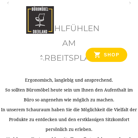
O
b
WOHLFÜHLEN
e
r
AM
l
SHOP
ARBEITSPLATZ
a
n
d
Ergonomisch, langlebig und ansprechend.
Ihr Spezialist für Büroausstattung im Tiroler Oberland
So sollten Büromöbel heute sein um Ihnen den Aufenthalt im
Büro so angenehm wie möglich zu machen.
In unserem Schauraum haben Sie die Möglichkeit die Vielfalt der
Produkte zu entdecken und den erstklassigen Sitzkomfort
persönlich zu erleben.