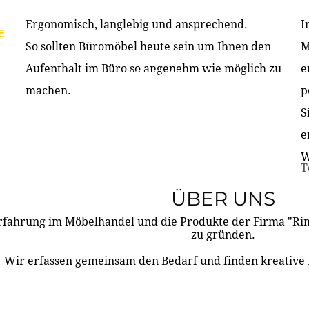
Ergonomisch, langlebig und ansprechend.
I
E
PRODUKTE
ÜBER UNS
PARTNER & REFERE
So sollten Büromöbel heute sein um Ihnen den
M
Aufenthalt im Büro so angenehm wie möglich zu
e
KONTAKT
machen.
p
S
e
W
T
ÜBER UNS
rfahrung im Möbelhandel und die Produkte der Firma "R
zu gründen.
Wir erfassen gemeinsam den Bedarf und finden kreative 