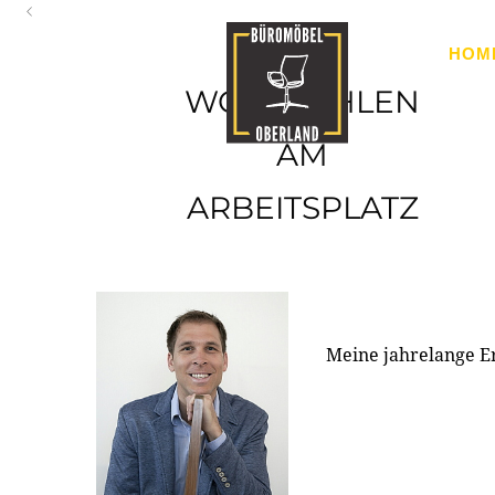
Oberland
HOM
Ihr Spezialist für Büroausstattung im Tiroler Oberland
WOHLFÜHLEN
AM
ARBEITSPLATZ
Meine jahrelange E