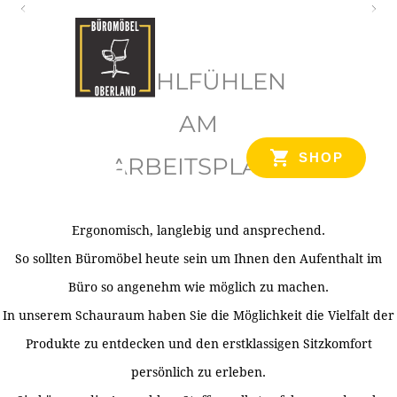
O
b
WOHLFÜHLEN
e
r
AM
l
SHOP
ARBEITSPLATZ
a
n
d
Ergonomisch, langlebig und ansprechend.
Ihr Spezialist für Büroausstattung im Tiroler Oberland
So sollten Büromöbel heute sein um Ihnen den Aufenthalt im
Büro so angenehm wie möglich zu machen.
In unserem Schauraum haben Sie die Möglichkeit die Vielfalt der
Produkte zu entdecken und den erstklassigen Sitzkomfort
persönlich zu erleben.