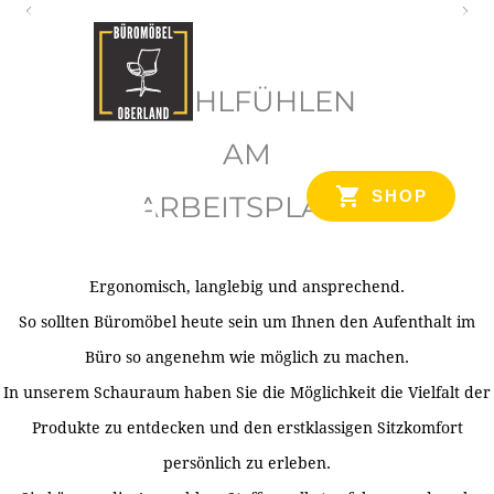
O
b
WOHLFÜHLEN
e
r
AM
l
SHOP
ARBEITSPLATZ
a
n
d
Ergonomisch, langlebig und ansprechend.
Ihr Spezialist für Büroausstattung im Tiroler Oberland
So sollten Büromöbel heute sein um Ihnen den Aufenthalt im
Büro so angenehm wie möglich zu machen.
In unserem Schauraum haben Sie die Möglichkeit die Vielfalt der
Produkte zu entdecken und den erstklassigen Sitzkomfort
persönlich zu erleben.